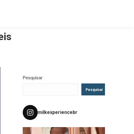
eis
Pesquisar
Pesquisar
milkexperiencebr