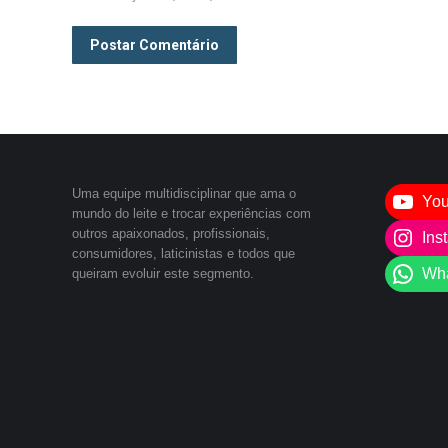
Postar Comentário
Uma equipe multidisciplinar que ama o
Yo
mundo do leite e trocar experiências com
outros apaixonados, profissionais,
Ins
consumidores, laticinistas e todos que
Wh
queiram evoluir este segmento.