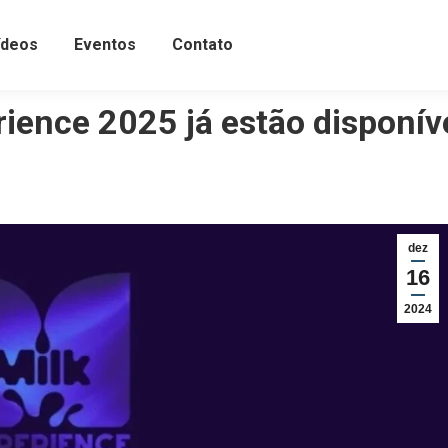
ídeos
Eventos
Contato
rience 2025 já estão disponív
dez
16
2024