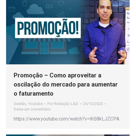
Promoção – Como aproveitar a
oscilação do mercado para aumentar
o faturamento
Gestão
,
Youtube
Por
Redação L&D
25/10/2023
Deixe um comentário
https://www.youtube.com/watch?v=lhS8kLJZCPA