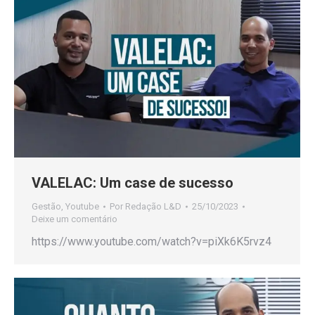
VALELAC: Um case de sucesso
Gestão
,
Youtube
Por
Redação L&D
25/10/2023
Deixe um comentário
https://www.youtube.com/watch?v=piXk6K5rvz4