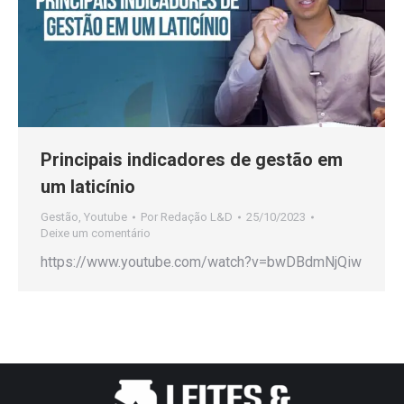
Principais indicadores de gestão em
um laticínio
Gestão
,
Youtube
Por
Redação L&D
25/10/2023
Deixe um comentário
https://www.youtube.com/watch?v=bwDBdmNjQiw