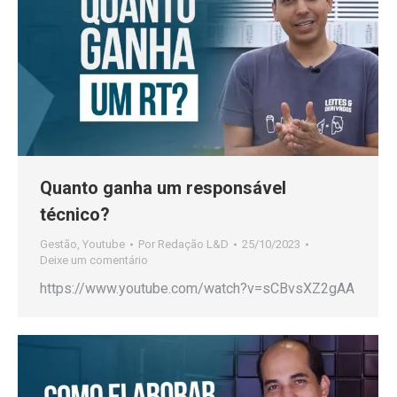
Quanto ganha um responsável
técnico?
Gestão
,
Youtube
Por
Redação L&D
25/10/2023
Deixe um comentário
https://www.youtube.com/watch?v=sCBvsXZ2gAA