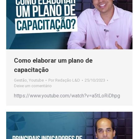
Como elaborar um plano de
capacitação
Gestão
,
Youtube
Por
Redação L&D
25/10/2023
Deixe um comentário
https://www.youtube.com/watch?v=a5tLoRiDhpg