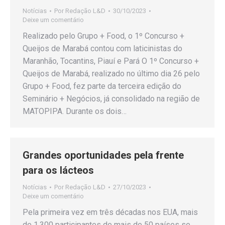
Notícias
Por
Redação L&D
30/10/2023
Deixe um comentário
Realizado pelo Grupo + Food, o 1º Concurso +
Queijos de Marabá contou com laticinistas do
Maranhão, Tocantins, Piauí e Pará O 1º Concurso +
Queijos de Marabá, realizado no último dia 26 pelo
Grupo + Food, fez parte da terceira edição do
Seminário + Negócios, já consolidado na região de
MATOPIPA. Durante os dois…
Grandes oportunidades pela frente
para os lácteos
Notícias
Por
Redação L&D
27/10/2023
Deixe um comentário
Pela primeira vez em três décadas nos EUA, mais
de 1.300 participantes de mais de 50 países se