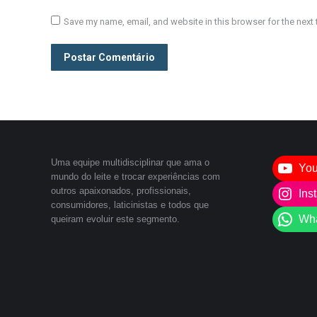
Save my name, email, and website in this browser for the next
Postar Comentário
Uma equipe multidisciplinar que ama o
Yo
mundo do leite e trocar experiências com
outros apaixonados, profissionais,
Ins
consumidores, laticinistas e todos que
Wh
queiram evoluir este segmento.