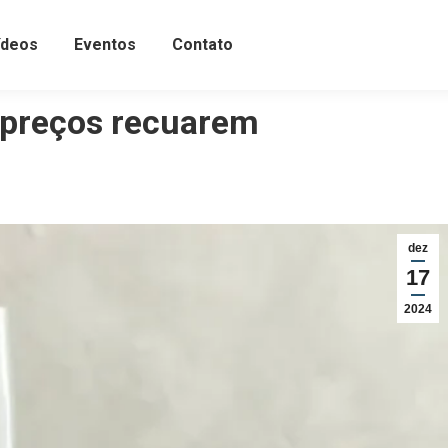
ídeos
Eventos
Contato
z preços recuarem
dez
17
2024