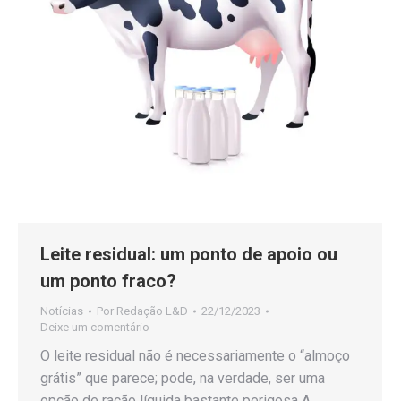
Leite residual: um ponto de apoio ou
um ponto fraco?
Notícias
Por
Redação L&D
22/12/2023
Deixe um comentário
O leite residual não é necessariamente o “almoço
grátis” que parece; pode, na verdade, ser uma
opção de ração líquida bastante perigosa A