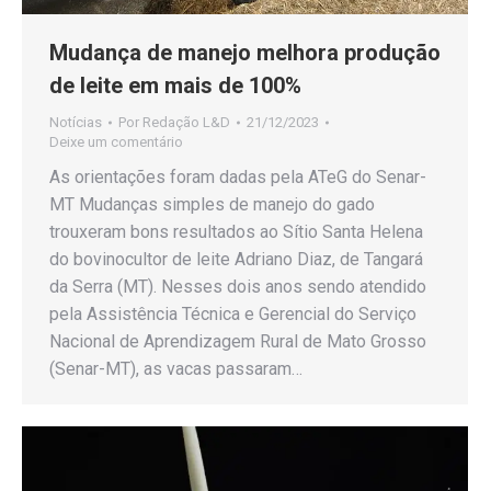
Mudança de manejo melhora produção
de leite em mais de 100%
Notícias
Por
Redação L&D
21/12/2023
Deixe um comentário
As orientações foram dadas pela ATeG do Senar-
MT Mudanças simples de manejo do gado
trouxeram bons resultados ao Sítio Santa Helena
do bovinocultor de leite Adriano Diaz, de Tangará
da Serra (MT). Nesses dois anos sendo atendido
pela Assistência Técnica e Gerencial do Serviço
Nacional de Aprendizagem Rural de Mato Grosso
(Senar-MT), as vacas passaram…