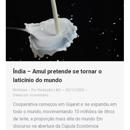
Índia – Amul pretende se tornar o
laticínio do mundo
Notícias
Por
Redação L&D
20/12/2023
Deixe um comentário
Cooperativa começou em Gujarat e se expandiu em
todo o mundo, movimentando 10 milhões de litros
de leite, a proporção mais alta do mundo Em
discurso na abertura da Cúpula Econômica