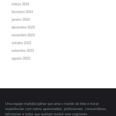
março 2024
fevereiro 2024
janeiro 2024
dezembro 2023
novembro 2023
outubro 2023
setembro 2023
agosto 2023
Uma equipe multidisciplinar que ama o mundo do leite e trocar
experiências com outros apaixonados, profissionais, consumidores,
laticinistas e todos que queiram evoluir este segmento.