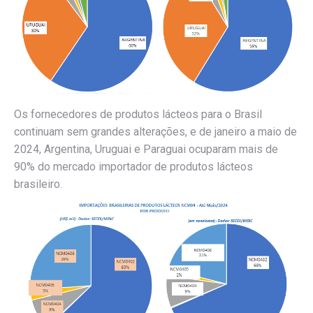
Os fornecedores de produtos lácteos para o Brasil
continuam sem grandes alterações, e de janeiro a maio de
2024, Argentina, Uruguai e Paraguai ocuparam mais de
90% do mercado importador de produtos lácteos
brasileiro.