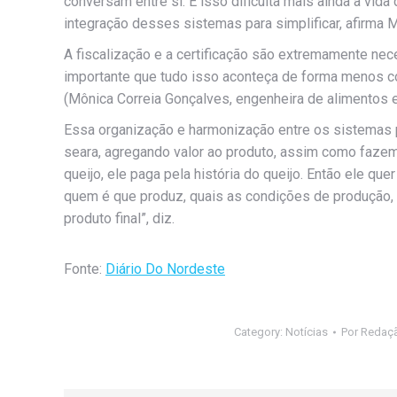
conversam entre si. E isso dificulta mais ainda a vida d
integração desses sistemas para simplificar, afirma 
A fiscalização e a certificação são extremamente ne
importante que tudo isso aconteça de forma menos co
(Mônica Correia Gonçalves, engenheira de alimentos 
Essa organização e harmonização entre os sistemas p
seara, agregando valor ao produto, assim como fazem
queijo, ele paga pela história do queijo. Então ele que
quem é que produz, quais as condições de produção, e
produto final”, diz.
Fonte:
Diário Do Nordeste
Category:
Notícias
Por
Redaç