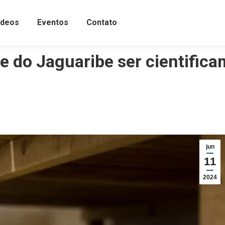
ídeos
Eventos
Contato
ale do Jaguaribe ser cientif
jun
11
2024