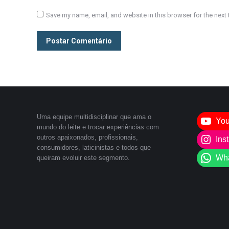
Save my name, email, and website in this browser for the next
Postar Comentário
Uma equipe multidisciplinar que ama o
Yo
mundo do leite e trocar experiências com
outros apaixonados, profissionais,
Ins
consumidores, laticinistas e todos que
Wh
queiram evoluir este segmento.