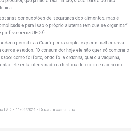
o produtor, que já não é fácil. Então, o que falta é de fato
Mônica.
cessárias por questões de segurança dos alimentos, mas é
mplicada e para isso o próprio sistema tem que se organizar”.
e professora na UFCG).
oderia permitir ao Ceará, por exemplo, explorar melhor essa
 outros estados. “O consumidor hoje ele não quer só comprar o
r saber como foi feito, onde foi a ordenha, qual é a vaquinha,
ntão ele está interessado na história do queijo e não só no
ão L&D
11/06/2024
Deixe um comentário