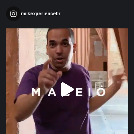
milkexperiencebr