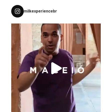
milkexperiencebr