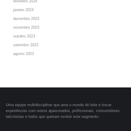
fevereiro 2024
janeiro 2024
dezembro 2023
novembro 2023
outubro 2023
setembro 2023
agosto 2023
Uma equipe multidisciplinar que ama o mundo do leite e trocar
experiências com outros apaixonados, profissionais, consumidores,
laticinistas e todos que queiram evoluir este segmento.