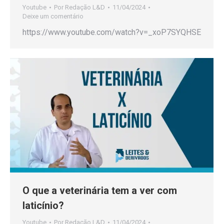
Youtube
Por
Redação L&D
11/04/2024
Deixe um comentário
https://www.youtube.com/watch?v=_xoP7SYQHSE
O que a veterinária tem a ver com
laticínio?
Youtube
Por
Redação L&D
11/04/2024