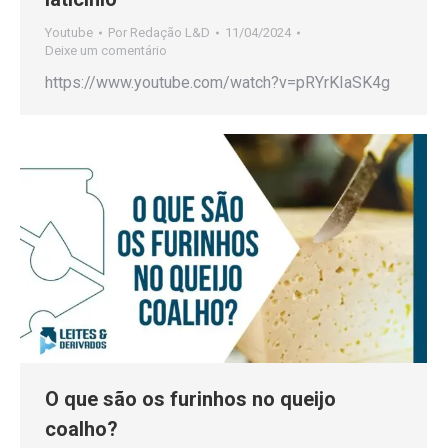
Youtube
Por
Redação L&D
11/04/2024
Deixe um comentário
https://www.youtube.com/watch?v=pRYrKIaSK4g
O que são os furinhos no queijo
coalho?