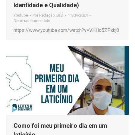
Identidade e Qualidade)
Youtube
Por
Redação L&D
11/04/2024
Deixe um comentário
https://www.youtube.com/watch?v=VHHo5ZPxkj8
Como foi meu primeiro dia em um
laticínio