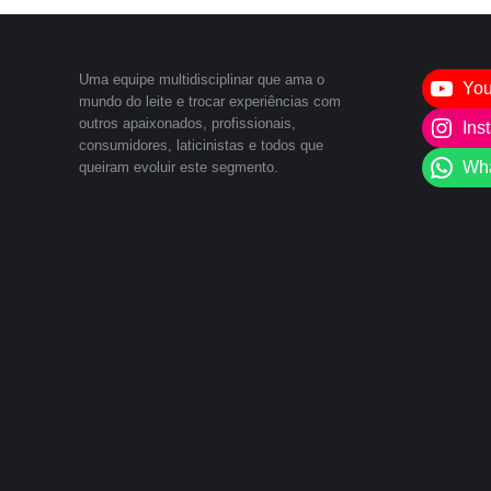
Uma equipe multidisciplinar que ama o
Yo
mundo do leite e trocar experiências com
outros apaixonados, profissionais,
Ins
consumidores, laticinistas e todos que
Wh
queiram evoluir este segmento.