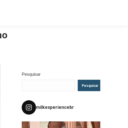
mo
Pesquisar
Pesquisar
milkexperiencebr