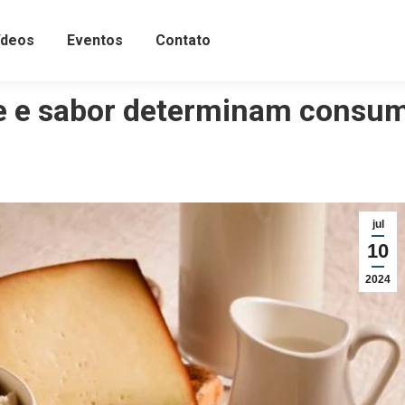
ídeos
Eventos
Contato
de e sabor determinam consu
jul
10
2024