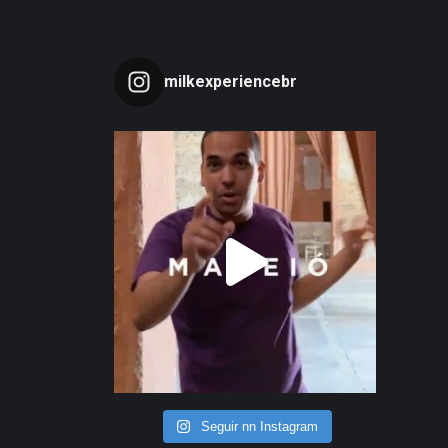
milkexperiencebr
Seguir nn Instagram