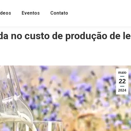
ídeos
Eventos
Contato
da no custo de produção de le
maio
22
2024