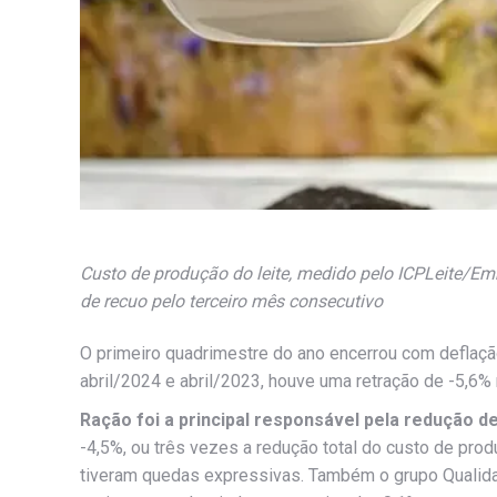
Custo de produção do leite, medido pelo ICPLeite/Em
de recuo pelo terceiro mês consecutivo
O primeiro quadrimestre do ano encerrou com deflaç
abril/2024 e abril/2023, houve uma retração de -5,6%
Ração foi a principal responsável pela redução d
-4,5%, ou três vezes a redução total do custo de prod
tiveram quedas expressivas. Também o grupo Qualidad