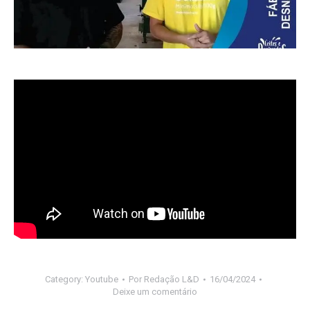
Category:
Youtube
Por
Redação L&D
16/04/2024
Deixe um comentário