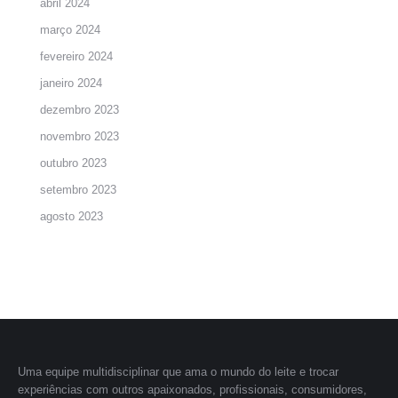
abril 2024
março 2024
fevereiro 2024
janeiro 2024
dezembro 2023
novembro 2023
outubro 2023
setembro 2023
agosto 2023
Uma equipe multidisciplinar que ama o mundo do leite e trocar
experiências com outros apaixonados, profissionais, consumidores,