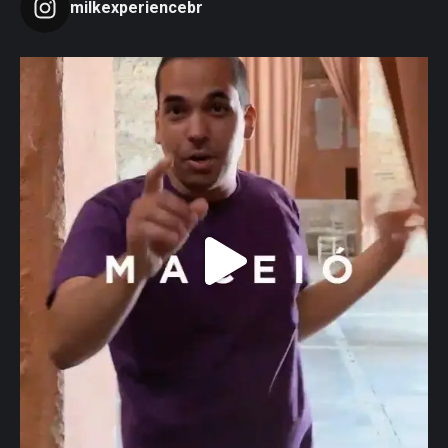
milkexperiencebr