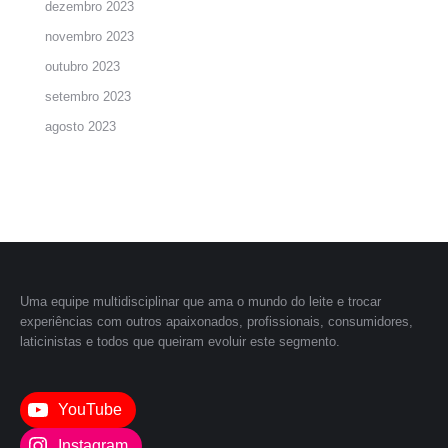
dezembro 2023
novembro 2023
outubro 2023
setembro 2023
agosto 2023
Uma equipe multidisciplinar que ama o mundo do leite e trocar
experiências com outros apaixonados, profissionais, consumidores,
laticinistas e todos que queiram evoluir este segmento.
YouTube
Instagram