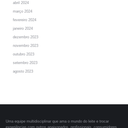
abril 2024
março 2024
fevereiro 2024
janeiro 2024
dezembro 2023
novembro 2023
outubro 2023
setembro 2023
agosto 2023
Uma equipe multidisciplinar que ama o mundo do leite e trocar
experiências com outros apaixonados, profissionais, consumidores,