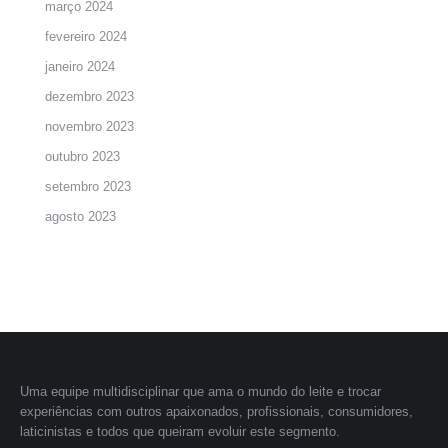
março 2024
fevereiro 2024
janeiro 2024
dezembro 2023
novembro 2023
outubro 2023
setembro 2023
agosto 2023
Uma equipe multidisciplinar que ama o mundo do leite e trocar
experiências com outros apaixonados, profissionais, consumidores,
laticinistas e todos que queiram evoluir este segmento.