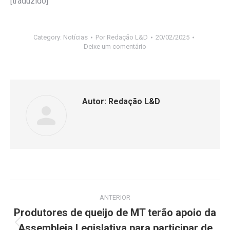
[traduzido]
Category:
Notícias
Por
Redação L&D
20/02/2025
Deixe um comentário
Autor:
Redação L&D
ANTERIOR
Produtores de queijo de MT terão apoio da
Assembleia Legislativa para participar de