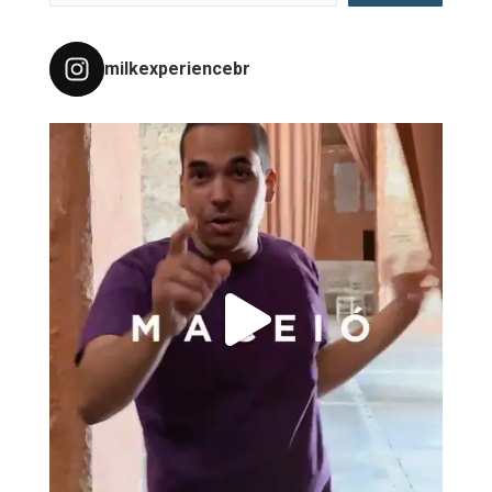
milkexperiencebr