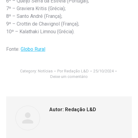
6º – Queijo Serra da Estrela (Portugal);
7º – Graviera Kritis (Grécia);
8º – Santo André (França);
9º – Crottin de Chavignol (França);
10º – Kalathaki Limnou (Grécia).
Fonte:
Globo Rural
Category:
Notícias
Por
Redação L&D
25/10/2024
Deixe um comentário
Autor:
Redação L&D