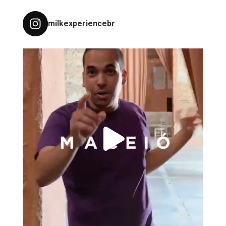
milkexperiencebr