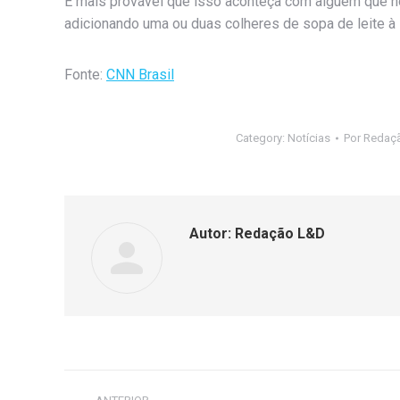
É mais provável que isso aconteça com alguém que
adicionando uma ou duas colheres de sopa de leite à 
Fonte:
CNN Brasil
Category:
Notícias
Por
Redaç
Autor:
Redação L&D