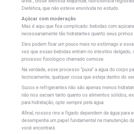
urina”, disse Melissa Majumdar, nutricionista registra
Dietética, que não esteve envolvida no estudo.
Açúcar com moderação
Mas é aqui que fica complicado: bebidas com açúcare
necessariamente tão hidratantes quanto seus primos
Eles podem ficar um pouco mais no estômago e esva
vez que essas bebidas entram no intestino delgado, s
processo fisiológico chamado osmose.
Na verdade, esse processo “puxa” a água do corpo par
tecnicamente, qualquer coisa que esteja dentro do seu
Sucos e refrigerantes não são apenas menos hidrata
não nos saciam tanto quanto os alimentos sólidos, exp
para hidratação, opte sempre pela água.
Afinal, nossos rins e fígado dependem da água para 
desempenha um papel fundamental na manutenção da el
você encontrará.