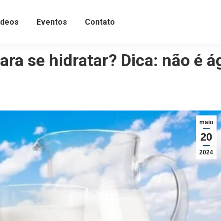
ídeos
Eventos
Contato
ara se hidratar? Dica: não é 
maio
20
2024