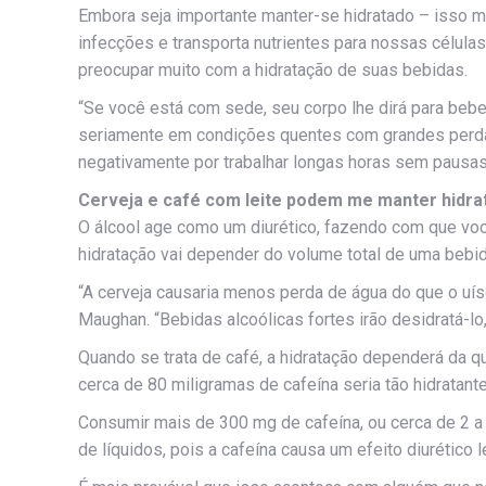
Embora seja importante manter-se hidratado – isso ma
infecções e transporta nutrientes para nossas célula
preocupar muito com a hidratação de suas bebidas.
“Se você está com sede, seu corpo lhe dirá para bebe
seriamente em condições quentes com grandes perdas
negativamente por trabalhar longas horas sem pausas p
Cerveja e café com leite podem me manter hidra
O álcool age como um diurético, fazendo com que você 
hidratação vai depender do volume total de uma bebid
“A cerveja causaria menos perda de água do que o uís
Maughan. “Bebidas alcoólicas fortes irão desidratá-lo,
Quando se trata de café, a hidratação dependerá da
cerca de 80 miligramas de cafeína seria tão hidratan
Consumir mais de 300 mg de cafeína, ou cerca de 2 a
de líquidos, pois a cafeína causa um efeito diurético l