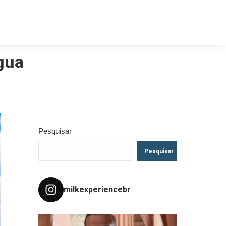
água
Pesquisar
Pesquisar
milkexperiencebr