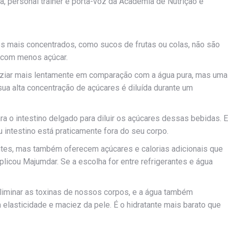
da, personal trainer e porta-voz da Academia de Nutrição e
s mais concentrados, como sucos de frutas ou colas, não são
 com menos açúcar.
ziar mais lentamente em comparação com a água pura, mas uma
ua alta concentração de açúcares é diluída durante um
a o intestino delgado para diluir os açúcares dessas bebidas. E
 intestino está praticamente fora do seu corpo.
ntes, mas também oferecem açúcares e calorias adicionais que
licou Majumdar. Se a escolha for entre refrigerantes e água
eliminar as toxinas de nossos corpos, e a água também
asticidade e maciez da pele. É o hidratante mais barato que