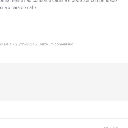
 normalmente não consome cafeína e pode ser compensado
sua xícara de café.
ão L&D
20/05/2024
Deixe um comentário