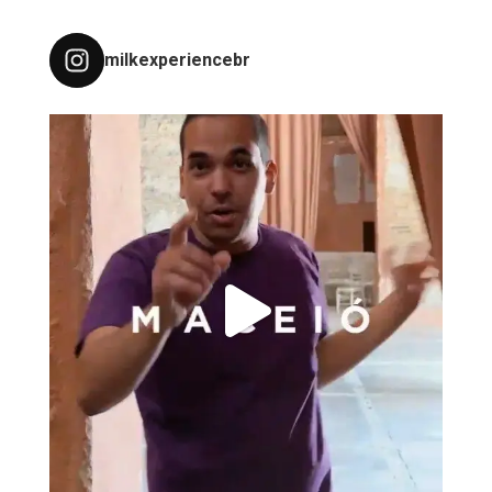
milkexperiencebr