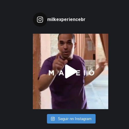
milkexperiencebr
Seguir nn Instagram