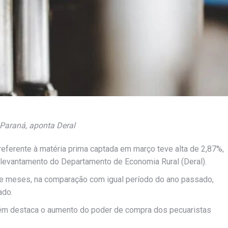
 Paraná, aponta Deral
 referente à matéria prima captada em março teve alta de 2,87%,
do levantamento do Departamento de Economia Rural (Deral).
te meses, na comparação com igual período do ano passado,
ado.
mbém destaca o aumento do poder de compra dos pecuaristas