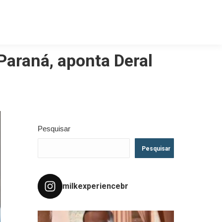
 Paraná, aponta Deral
Pesquisar
Pesquisar
milkexperiencebr