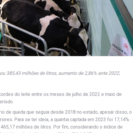
u 385,43 milhões de litros, aumento de 2,86% ante 2022,
cordes do leite entre os meses de julho de 2022 e maio de
eríodo.
rio de queda que seguia desde 2018 no estado, apesar disso, o
iores. Para se ter ideia, a quantia captada em 2023 foi 17,14%
 465,17 milhões de litros. Por fim, considerando o índice de