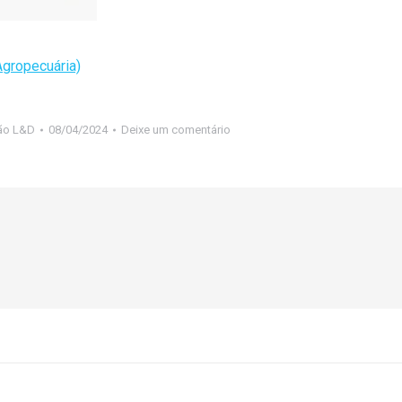
Agropecuária)
ão L&D
08/04/2024
Deixe um comentário