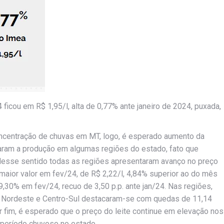
ficou em R$ 1,95/l, alta de 0,77% ante janeiro de 2024, puxada,
oncentração de chuvas em MT, logo, é esperado aumento da
taram a produção em algumas regiões do estado, fato que
. Nesse sentido todas as regiões apresentaram avanço no preço
 maior valor em fev/24, de R$ 2,22/l, 4,84% superior ao do mês
9,30% em fev/24, recuo de 3,50 p.p. ante jan/24. Nas regiões,
 A Nordeste e Centro-Sul destacaram-se com quedas de 11,14
 Por fim, é esperado que o preço do leite continue em elevação nos
 período chuvoso no estado.