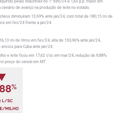
quirido pelas indústrias no 1° bim/24 é 1,60 p.p. maior em
m cenário de avanço na produção de leite no estado.
ácteos diminuíram 12,69% ante jan/24, com total de 180,15 mi de
eis em fev/24 frente a jan/24.
6,13 mi de litros em fev/24, alta de 130,96% ante jan/24,
 envios para Cuba ante jan/24.
milho e leite ficou em 17,62 l/sc em mar/24, redução de 9,88%
% no preço do cereal em MT