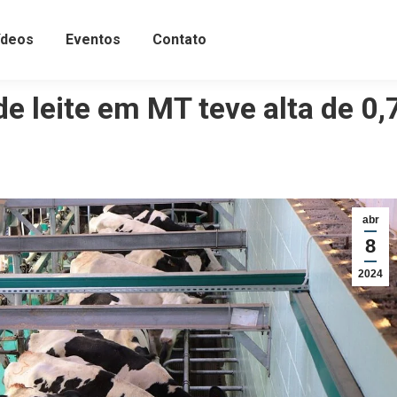
ídeos
Eventos
Contato
e leite em MT teve alta de 0
abr
8
2024