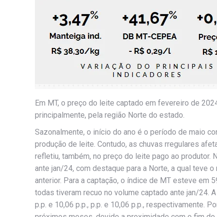
Em MT, o preço do leite captado em fevereiro de 2024 
principalmente, pela região Norte do estado.
Sazonalmente, o início do ano é o período de maio c
produção de leite. Contudo, as chuvas rregulares afe
refletiu, também, no preço do leite pago ao produtor
ante jan/24, com destaque para a Norte, a qual teve o
anterior. Para a captação, o índice de MT esteve em 5
todas tiveram recuo no volume captado ante jan/24.
p.p. e 10,06 p.p., p.p. e 10,06 p.p., respectivamente.
próximos meses, devido a proximidade com o fim do