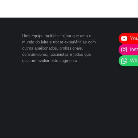
Uma equipe multidisciplinar que ama o
Yo
mundo do leite e trocar experiências com
outros apaixonados, profissionais,
Ins
consumidores, laticinistas e todos que
Wh
queiram evoluir este segmento.