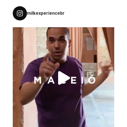
milkexperiencebr