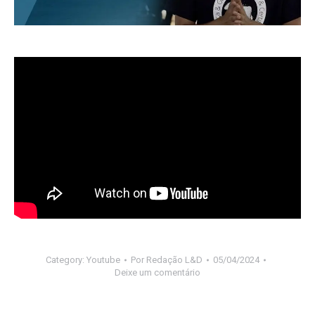
Category:
Youtube
Por
Redação L&D
05/04/2024
Deixe um comentário