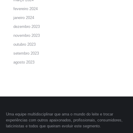
fevereiro 2024
janeiro 2024
dezembro 2023
novembro 2023
outubro 2023
setembro 2023
agosto 2023
Uma equipe multidisciplinar que ama o mundo do leite e trocar
experiências com outros apaixonados, profissionais, consumidores,
laticinistas e todos que queiram evoluir este segmento.