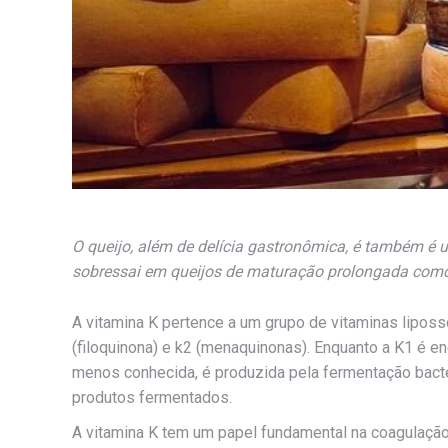
O queijo, além de delícia gastronômica, é também é u
sobressai em queijos de maturação prolongada com
A vitamina K pertence a um grupo de vitaminas liposs
(filoquinona) e k2 (menaquinonas). Enquanto a K1 é en
menos conhecida, é produzida pela fermentação bacte
produtos fermentados.
A vitamina K tem um papel fundamental na coagulaçã