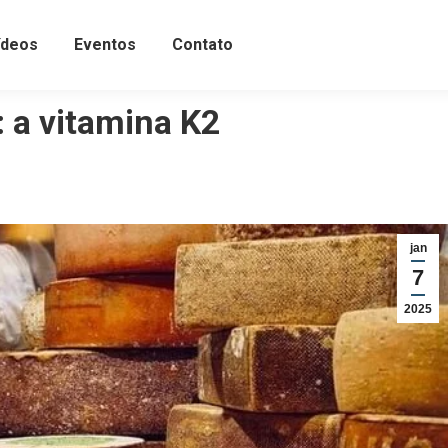
ídeos
Eventos
Contato
: a vitamina K2
jan
7
2025