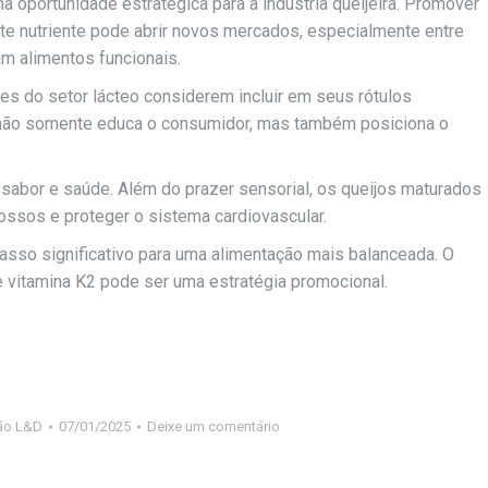
a oportunidade estratégica para a indústria queijeira. Promover
e nutriente pode abrir novos mercados, especialmente entre
m alimentos funcionais.
tes do setor lácteo considerem incluir em seus rótulos
o não somente educa o consumidor, mas também posiciona o
sabor e saúde. Além do prazer sensorial, os queijos maturados
 ossos e proteger o sistema cardiovascular.
passo significativo para uma alimentação mais balanceada. O
de vitamina K2 pode ser uma estratégia promocional.
ão L&D
07/01/2025
Deixe um comentário