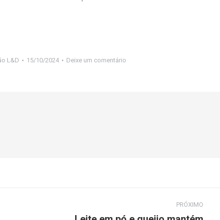
ão L&D
15/10/2024
Deixe um comentário
PRÓXIMO
Leite em pó e queijo mantém