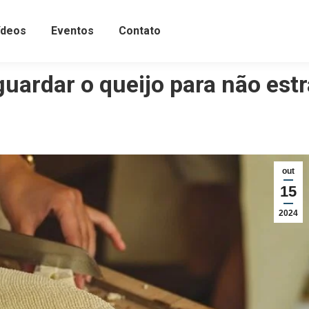
ídeos
Eventos
Contato
uardar o queijo para não est
out
15
2024