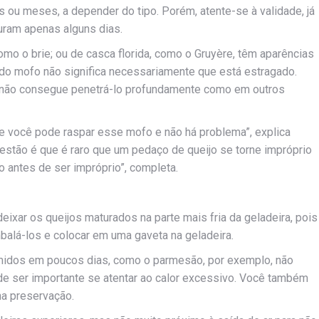
s ou meses, a depender do tipo. Porém, atente-se à validade, já
uram apenas alguns dias.
omo o brie; ou de casca florida, como o Gruyère, têm aparências
 do mofo não significa necessariamente que está estragado.
fo não consegue penetrá-lo profundamente como em outros
e você pode raspar esse mofo e não há problema”, explica
questão é que é raro que um pedaço de queijo se torne impróprio
to antes de ser impróprio”, completa.
eixar os queijos maturados na parte mais fria da geladeira, pois
balá-los e colocar em uma gaveta na geladeira.
umidos em poucos dias, como o parmesão, por exemplo, não
e ser importante se atentar ao calor excessivo. Você também
na preservação.