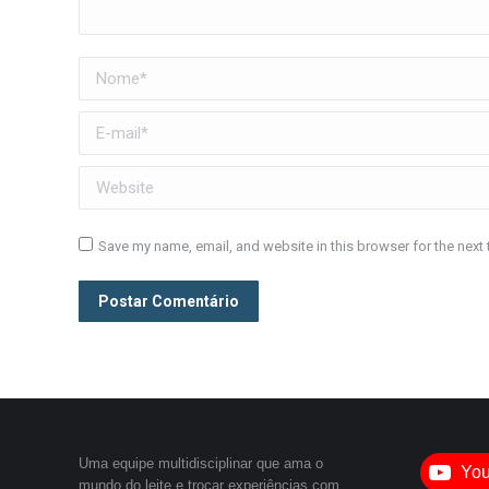
Nome *
E-mail *
Website
Save my name, email, and website in this browser for the next
Postar Comentário
Uma equipe multidisciplinar que ama o
Yo
mundo do leite e trocar experiências com