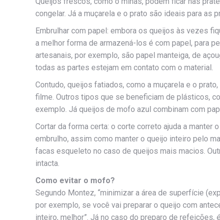
Queijos frescos, como o minas, podem ficar nas prate
congelar. Já a muçarela e o prato são ideais para as 
Embrulhar com papel: embora os queijos às vezes f
a melhor forma de armazená-los é com papel, para pe
artesanais, por exemplo, são papel manteiga, de açoug
todas as partes estejam em contato com o material.
Contudo, queijos fatiados, como a muçarela e o prat
filme. Outros tipos que se beneficiam de plásticos, 
exemplo. Já queijos de mofo azul combinam com papel
Cortar da forma certa: o corte correto ajuda a manter o
embrulho, assim como manter o queijo inteiro pelo m
facas esqueleto no caso de queijos mais macios. Out
intacta.
Como evitar o mofo?
Segundo Montez, “minimizar a área de superfície (expo
por exemplo, se você vai preparar o queijo com ante
inteiro, melhor”. Já no caso do preparo de refeições, 