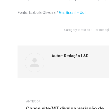
Fonte: Isabela Oliveira /
Giz Brasil – Uol
Category:
Notícias
Por
Redaç
Autor:
Redação L&D
ANTERIOR
Conseleite/MT divulga variação de