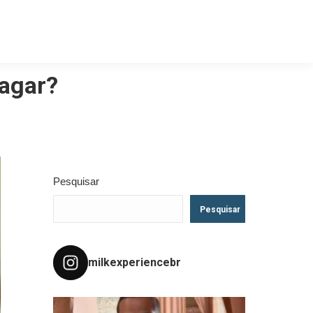
ragar?
Pesquisar
Pesquisar
milkexperiencebr