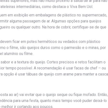
leiras superiores, mas não muito próximo à saída de ar para não
prateleiras intermediárias, como destaca o Viva Bem Uol.
iquem em exibição em embalagens de plástico no supermercado,
rmitir alguma passagem de ar. Algumas opções para queijos
ueiro ou qualquer outro. Na hora de cobrir, certifique-se de que
o, devem ficar em potes herméticos ou vedados com plástico
como o filme, são queijos duros como o parmesão e o minas, por
 alumínio ou filme.
 sabor e a textura do queijo. Cortes precisos e retos facilitam o
aior tempo possível. A recomendação é usar facas de chef – ou
ra opção é usar tábuas de queijo com arame para manter a casca
sta ao ar) vai evitar que o queijo seque ou fique mofado. Então,
cedência para uma festa, quanto mais tempo você puder deixá-lo
é melhor ir cortando aos poucos.