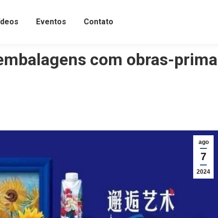
ídeos
Eventos
Contato
 embalagens com obras-prima
ago
7
2024