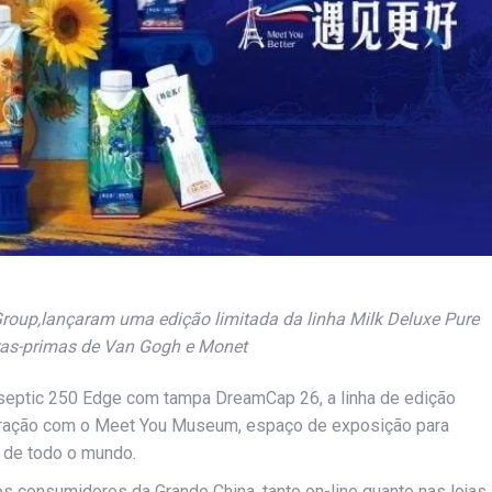
roup,lançaram uma edição limitada da linha Milk Deluxe Pure
bras-primas de Van Gogh e Monet
eptic 250 Edge com tampa DreamCap 26, a linha de edição
oração com o Meet You Museum, espaço de exposição para
s de todo o mundo.
 consumidores da Grande China, tanto on-line quanto nas lojas.