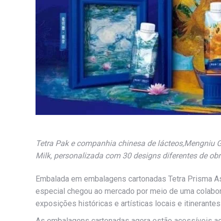
Tetra Pak e companhia chinesa de lácteos,Mengniu G
Milk, personalizada com 30 designs diferentes de o
Embalada em embalagens cartonadas Tetra Prisma As
especial chegou ao mercado por meio de uma colab
exposições históricas e artísticas locais e itinerante
As embalagens cartonadas agora estão acessíveis aos