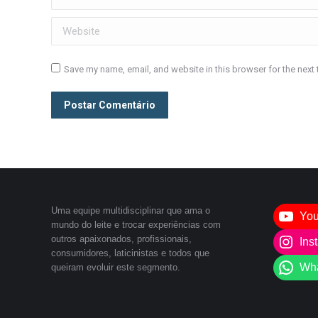
Website
Save my name, email, and website in this browser for the next
Postar Comentário
Uma equipe multidisciplinar que ama o
Yo
mundo do leite e trocar experiências com
outros apaixonados, profissionais,
Ins
consumidores, laticinistas e todos que
Wh
queiram evoluir este segmento.