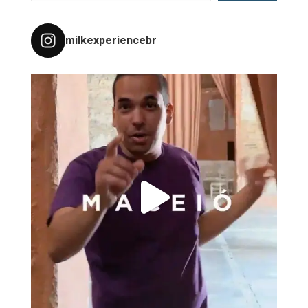
milkexperiencebr