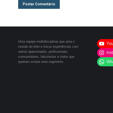
Postar Comentário
Uma equipe multidisciplinar que ama o
Yo
mundo do leite e trocar experiências com
outros apaixonados, profissionais,
Ins
consumidores, laticinistas e todos que
Wh
queiram evoluir este segmento.