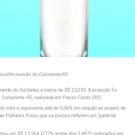
durante reunião do Conseleite-RS
Grande do Sul bateu a marca de R$ 2,5230. A projeção foi
do Conseleite-RS, realizada em Passo Fundo (RS).
do mês e representa alta de 0,06% em relação ao projeto de
an Palharini, frisou que os preços refletem um “patamar
echou em R$ 2,5164, 0,77% acima dos 2,4972 praticados em