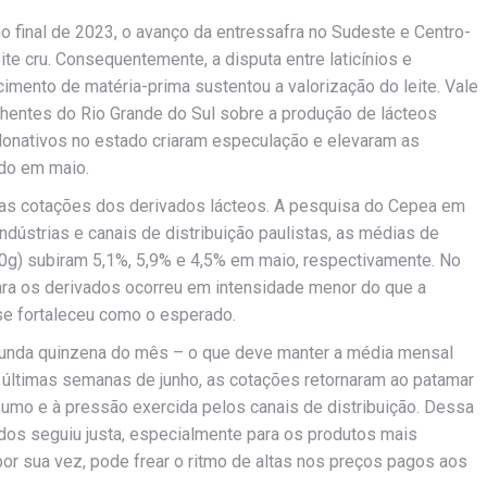
 final de 2023, o avanço da entressafra no Sudeste e Centro-
eite cru. Consequentemente, a disputa entre laticínios e
cimento de matéria-prima sustentou a valorização do leite. Vale
hentes do Rio Grande do Sul sobre a produção de lácteos
onativos no estado criaram especulação e elevaram as
ado em maio.
 das cotações dos derivados lácteos. A pesquisa do Cepea em
dústrias e canais de distribuição paulistas, as médias de
00g) subiram 5,1%, 5,9% e 4,5% em maio, respectivamente. No
para os derivados ocorreu em intensidade menor do que a
se fortaleceu como o esperado.
gunda quinzena do mês – o que deve manter a média mensal
s últimas semanas de junho, as cotações retornaram ao patamar
sumo e à pressão exercida pelos canais de distribuição. Dessa
ados seguiu justa, especialmente para os produtos mais
or sua vez, pode frear o ritmo de altas nos preços pagos aos