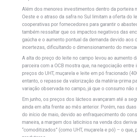
Além dos menores investimentos dentro da porteira no
Oeste e o atraso da safra no Sul limitam a oferta do l
cooperativas por fornecedores para garantir o abaste
também ressaltar que os impactos negativos das enc
gaúcha e o aumento pontual da demanda devido aos d
incertezas, dificultando o dimensionamento do merc
A alta do preço do leite no campo levou ao aumento
parceira com a OCB mostra que, na negociação entre in
preços do UHT, muçarela e leite em pó fracionado (4
entanto, o repasse da valorização da matéria-prima 
variação observada no campo, já que o consumo não 
Em junho, os preços dos lácteos avançaram até a se
ainda em alta frente ao mês anterior. Porém, nas dua
do início de maio, devido ao enfraquecimento do con
maneira, a margem dos laticínios na venda dos deriv
“comoditizados” (como UHT, muçarela e pó) – o que, p