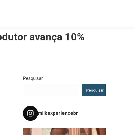
produtor avança 10%
Pesquisar
Pesquisar
milkexperiencebr