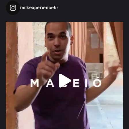
milkexperiencebr