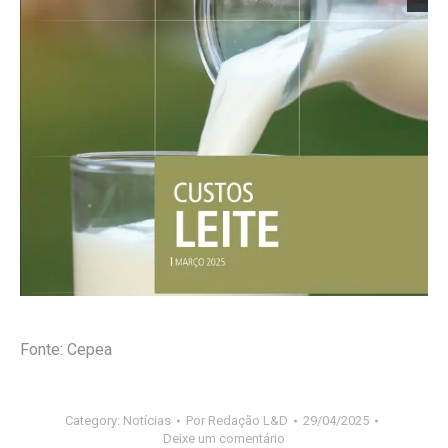
Fonte: Cepea
Category:
Notícias
Por
Redação L&D
29/04/2025
Deixe um comentário