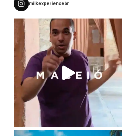
milkexperiencebr