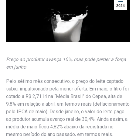
2024
Preço ao produtor avança 10%, mas pode perder a força
em junho
Pelo sétimo mês consecutivo, o preço do leite captado
subiu, impulsionado pela menor oferta. Em maio, o litro foi
cotado a R$ 2,7114 na “Média Brasil” do Cepea, alta de
9,8% em relação a abril, em termos reais (deflacionamento
pelo IPCA de maio). Desde janeiro, o valor do leite pago
ao produtor acumula avanço real de 30,4%. Ainda assim, a
média de maio ficou 4,82% abaixo da registrada no
mesmo período do ano passado, em termos reais.