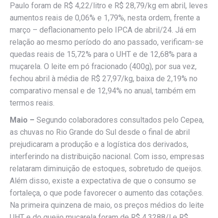
Paulo foram de R$ 4,22/litro e R$ 28,79/kg em abril, leves
aumentos reais de 0,06% e 1,79%, nesta ordem, frente a
março – deflacionamento pelo IPCA de abril/24. Já em
relação ao mesmo período do ano passado, verificam-se
quedas reais de 15,72% para o UHT e de 12,68% para a
muçarela. O leite em pó fracionado (400g), por sua vez,
fechou abril à média de R$ 27,97/kg, baixa de 2,19% no
comparativo mensal e de 12,94% no anual, também em
termos reais.
Maio –
Segundo colaboradores consultados pelo Cepea,
as chuvas no Rio Grande do Sul desde o final de abril
prejudicaram a produção e a logística dos derivados,
interferindo na distribuição nacional. Com isso, empresas
relataram diminuição de estoques, sobretudo de queijos.
Além disso, existe a expectativa de que o consumo se
fortaleça, o que pode favorecer o aumento das cotações.
Na primeira quinzena de maio, os preços médios do leite
UHT e do queijo muçarela foram de R$ 4,3288/l e R$