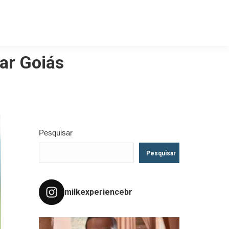
nar Goiás
Pesquisar
Pesquisar
milkexperiencebr