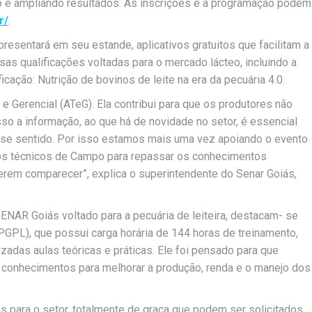
po e ampliando resultados. As inscrições e a programação podem
r/
.
esentará em seu estande, aplicativos gratuitos que facilitam a
as qualificações voltadas para o mercado lácteo, incluindo a
ficação: Nutrição de bovinos de leite na era da pecuária 4.0.
e Gerencial (ATeG). Ela contribui para que os produtores não
sso a informação, ao que há de novidade no setor, é essencial
 nesse sentido. Por isso estamos mais uma vez apoiando o evento
sos técnicos de Campo para repassar os conhecimentos
erem comparecer”, explica o superintendente do Senar Goiás,
ENAR Goiás voltado para a pecuária de leiteira, destacam- se
PGPL), que possui carga horária de 144 horas de treinamento,
zadas aulas teóricas e práticas. Ele foi pensado para que
 conhecimentos para melhorar a produção, renda e o manejo dos
 para o setor, totalmente de graça que podem ser solicitados