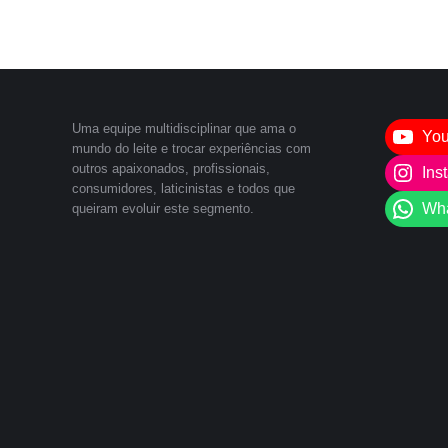
Uma equipe multidisciplinar que ama o
Yo
mundo do leite e trocar experiências com
outros apaixonados, profissionais,
Ins
consumidores, laticinistas e todos que
Wh
queiram evoluir este segmento.