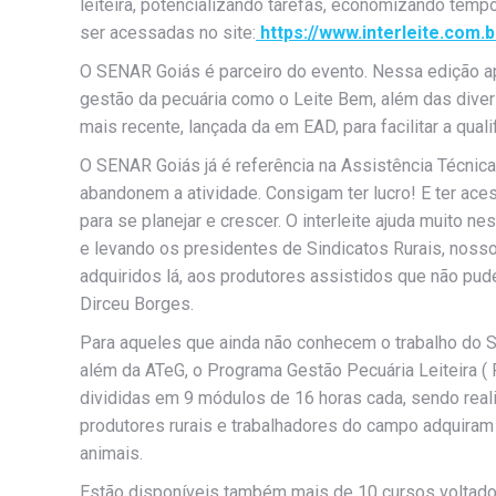
leiteira, potencializando tarefas, economizando tem
ser acessadas no site:
https://www.interleite.com.b
O SENAR Goiás é parceiro do evento. Nessa edição apr
gestão da pecuária como o Leite Bem, além das divers
mais recente, lançada da em EAD, para facilitar a quali
O SENAR Goiás já é referência na Assistência Técnica 
abandonem a atividade. Consigam ter lucro! E ter ace
para se planejar e crescer. O interleite ajuda muito
e levando os presidentes de Sindicatos Rurais, nos
adquiridos lá, aos produtores assistidos que não pud
Dirceu Borges.
Para aqueles que ainda não conhecem o trabalho do S
além da ATeG, o Programa Gestão Pecuária Leiteira ( 
divididas em 9 módulos de 16 horas cada, sendo reali
produtores rurais e trabalhadores do campo adquiram
animais.
Estão disponíveis também mais de 10 cursos voltados