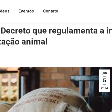
ídeos
Eventos
Contato
 Decreto que regulamenta a in
tação animal
jun
5
2024