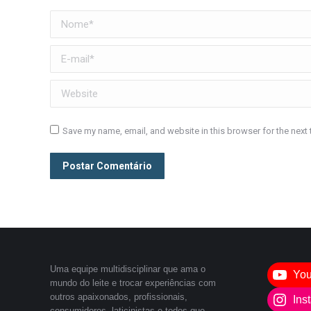
Nome *
E-mail *
Website
Save my name, email, and website in this browser for the next
Postar Comentário
Uma equipe multidisciplinar que ama o
Yo
mundo do leite e trocar experiências com
outros apaixonados, profissionais,
Ins
consumidores, laticinistas e todos que