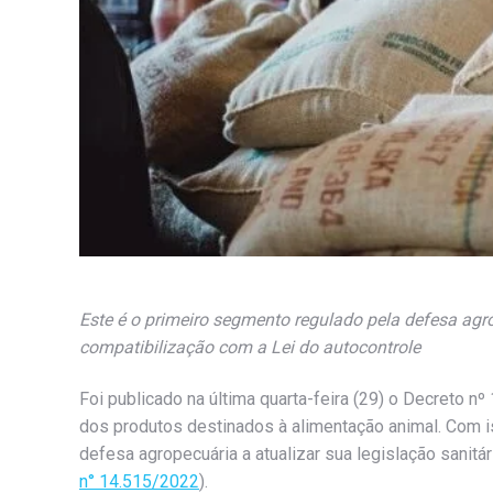
Este é o primeiro segmento regulado pela defesa agro
compatibilização com a Lei do autocontrole
Foi publicado na última quarta-feira (29) o Decreto n
dos produtos destinados à alimentação animal. Com i
defesa agropecuária a atualizar sua legislação sanitár
n° 14.515/2022
).