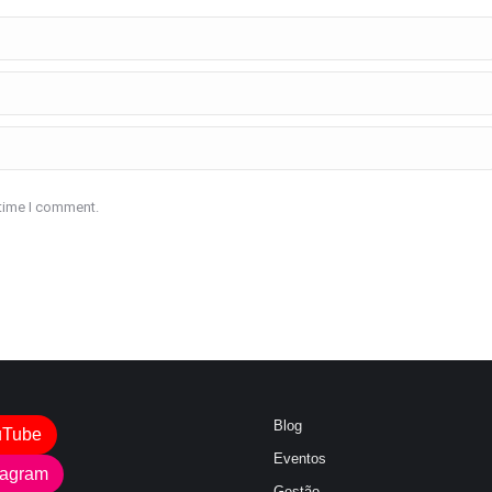
 time I comment.
Blog
uTube
Eventos
tagram
Gestão