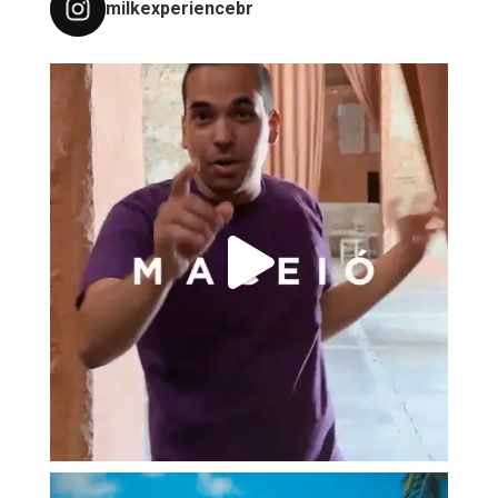
milkexperiencebr