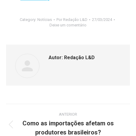
Category:
Notícias
Por
Redação L&D
27/03/2024
Deixe um comentário
Autor:
Redação L&D
ANTERIOR
Como as importações afetam os
produtores brasileiros?