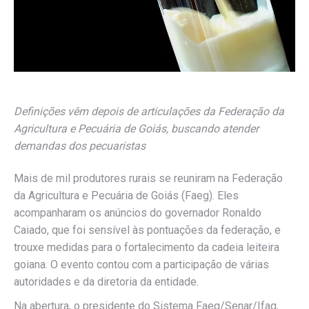
Definições vêm depois de articulações da Federação da
Agricultura e Pecuária de Goiás, buscando atender
demandas dos pecuaristas
Mais de mil produtores rurais se reuniram na Federação
da Agricultura e Pecuária de Goiás (Faeg). Eles
acompanharam os anúncios do governador Ronaldo
Caiado, que foi sensível às pontuações da federação, e
trouxe medidas para o fortalecimento da cadeia leiteira
goiana. O evento contou com a participação de várias
autoridades e da diretoria da entidade.
Na abertura, o presidente do Sistema Faeg/Senar/Ifag,