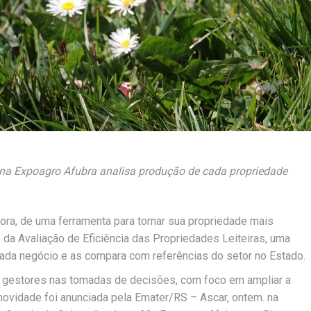
 na Expoagro Afubra analisa produção de cada propriedade
ora, de uma ferramenta para tornar sua propriedade mais
se da Avaliação de Eficiência das Propriedades Leiteiras, uma
cada negócio e as compara com referências do setor no Estado.
os gestores nas tomadas de decisões, com foco em ampliar a
A novidade foi anunciada pela Emater/RS – Ascar, ontem. na