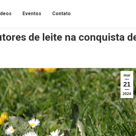
ídeos
Eventos
Contato
tores de leite na conquista d
mar
21
2024