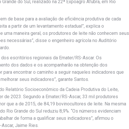
o Grande do Sul, realizado na 22ª Expoagro Afubra, em Rio
em de base para a avaliação de eficiência produtiva de cada
ta a partir de um levantamento estadual”, explica o
De uma maneira geral, os produtores de leite não conhecem seus
s necessárias”, disse o engenheiro agrícola no Auditório
ardo.
 dos escritórios regionais da Emater/RS-Ascar. Os
imento dos dados e os acompanharão na obtenção dos
tor para encontrar o caminho a seguir naqueles indicadores que
melhorar seus indicadores”, garante Santos.
do Relatório Socioeconômico da Cadeia Produtiva do Leite,
er de 2023. Segundo a Emater/RS-Ascar, 33 mil produtores
or que a de 2015, de 84,19 bovinocultores de leite. Na mesma
l do Rio Grande do Sul reduziu 8,9%. “Os números evidenciam
lhar de forma a qualificar seus indicadores”, afirmou o
-Ascar, Jaime Ries.