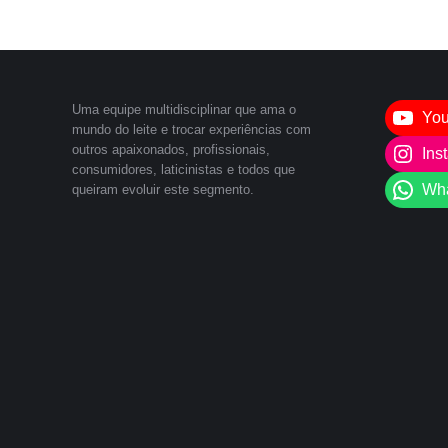
Uma equipe multidisciplinar que ama o
Yo
mundo do leite e trocar experiências com
outros apaixonados, profissionais,
Ins
consumidores, laticinistas e todos que
Wh
queiram evoluir este segmento.