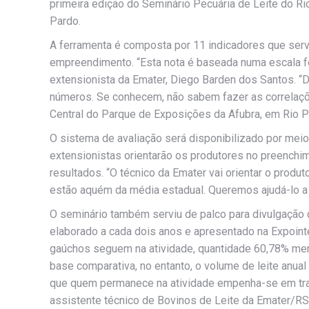
primeira edição do Seminário Pecuária de Leite do Ri
Pardo.
A ferramenta é composta por 11 indicadores que serv
empreendimento. “Esta nota é baseada numa escala fei
extensionista da Emater, Diego Barden dos Santos. “
números. Se conhecem, não sabem fazer as correlaçõe
Central do Parque de Exposições da Afubra, em Rio P
O sistema de avaliação será disponibilizado por meio
extensionistas orientarão os produtores no preench
resultados. “O técnico da Emater vai orientar o produ
estão aquém da média estadual. Queremos ajudá-lo a 
O seminário também serviu de palco para divulgação 
elaborado a cada dois anos e apresentado na Expoint
gaúchos seguem na atividade, quantidade 60,78% men
base comparativa, no entanto, o volume de leite anua
que quem permanece na atividade empenha-se em traba
assistente técnico de Bovinos de Leite da Emater/RS