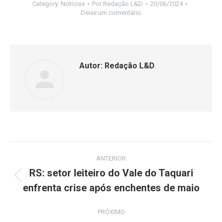
Category:
Notícias
Por
Redação L&D
20/06/2024
Deixe um comentário
Autor:
Redação L&D
ANTERIOR
RS: setor leiteiro do Vale do Taquari
enfrenta crise após enchentes de maio
PRÓXIMO