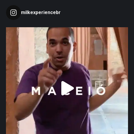
milkexperiencebr