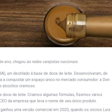
te ano, chegou às redes varejistas nacionais
BA), um destilado à base de doce de leite. Desenvolveram, de
ria a conquistar um espaço único no mercado consumidor: a Don
te alcoólico cremoso.
doce de leite. Criamos algumas fórmulas, fizemos vários
 CEO da empresa que leva o nome de seu único produto.
 ganhou uma versão comercial em 2020, quando os sócios Luis