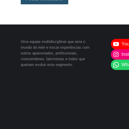
Uma equipe multidisciplinar que ama o
Yo
mundo do leite e trocar experiências com
outros apaixonados, profissionais,
Ins
consumidores, laticinistas e todos que
Wh
queiram evoluir este segmento.