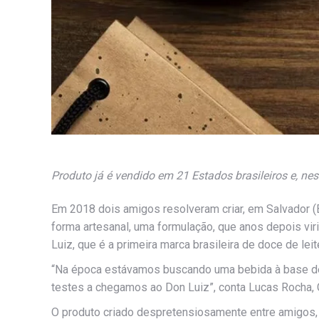
Produto já é vendido em 21 Estados brasileiros e, nes
Em 2018 dois amigos resolveram criar, em Salvador (
forma artesanal, uma formulação, que anos depois vi
Luiz, que é a primeira marca brasileira de doce de lei
“Na época estávamos buscando uma bebida à base de 
testes a chegamos ao Don Luiz”, conta Lucas Rocha,
O produto criado despretensiosamente entre amigos,