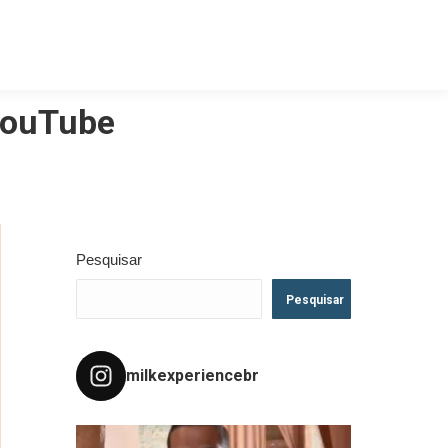
 YouTube
Pesquisar
Pesquisar
milkexperiencebr