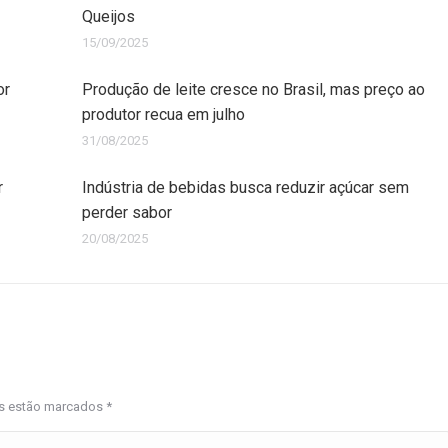
Queijos
15/09/2025
or
Produção de leite cresce no Brasil, mas preço ao
produtor recua em julho
31/08/2025
r
Indústria de bebidas busca reduzir açúcar sem
perder sabor
20/08/2025
os estão marcados
*