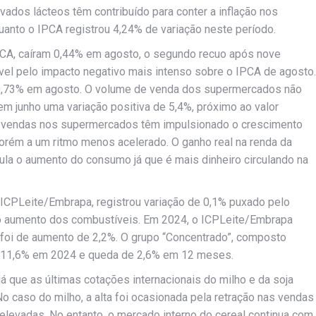
dos lácteos têm contribuído para conter a inflação nos
anto o IPCA registrou 4,24% de variação neste período.
CA, caíram 0,44% em agosto, o segundo recuo após nove
vel pelo impacto negativo mais intenso sobre o IPCA de agosto.
u 0,73% em agosto. O volume de venda dos supermercados não
em junho uma variação positiva de 5,4%, próximo ao valor
 vendas nos supermercados têm impulsionado o crescimento
rém a um ritmo menos acelerado. O ganho real na renda da
la o aumento do consumo já que é mais dinheiro circulando na
 ICPLeite/Embrapa, registrou variação de 0,1% puxado pelo
elo aumento dos combustíveis. Em 2024, o ICPLeite/Embrapa
oi de aumento de 2,2%. O grupo “Concentrado”, composto
e 11,6% em 2024 e queda de 2,6% em 12 meses.
 que as últimas cotações internacionais do milho e da soja
 caso do milho, a alta foi ocasionada pela retração nas vendas
levadas. No entanto, o mercado interno do cereal continua com