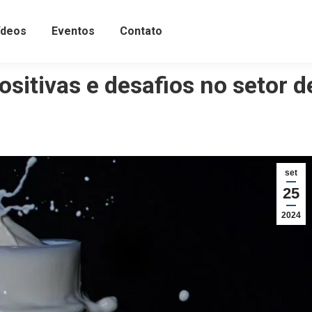
ídeos
Eventos
Contato
sitivas e desafios no setor d
set
25
2024