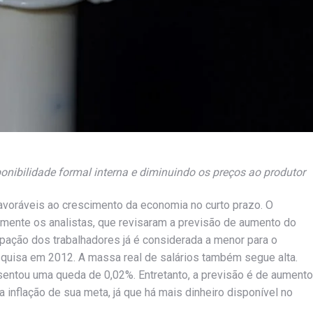
ponibilidade formal interna e diminuindo os preços ao produtor
avoráveis ao crescimento da economia no curto prazo. O
amente os analistas, que revisaram a previsão de aumento do
upação dos trabalhadores já é considerada a menor para o
quisa em 2012. A massa real de salários também segue alta.
esentou uma queda de 0,02%. Entretanto, a previsão é de aumento
a inflação de sua meta, já que há mais dinheiro disponível no