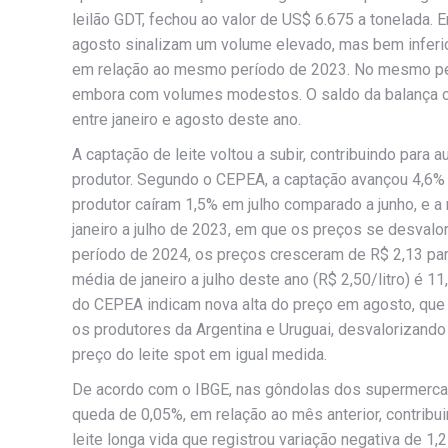
leilão GDT, fechou ao valor de US$ 6.675 a tonelada. 
agosto sinalizam um volume elevado, mas bem inferio
em relação ao mesmo período de 2023. No mesmo per
embora com volumes modestos. O saldo da balança com
entre janeiro e agosto deste ano.
A captação de leite voltou a subir, contribuindo para 
produtor. Segundo o CEPEA, a captação avançou 4,6% e
produtor caíram 1,5% em julho comparado a junho, e a 
janeiro a julho de 2023, em que os preços se desvalo
período de 2024, os preços cresceram de R$ 2,13 par
média de janeiro a julho deste ano (R$ 2,50/litro) é
do CEPEA indicam nova alta do preço em agosto, que
os produtores da Argentina e Uruguai, desvalorizand
preço do leite spot em igual medida.
De acordo com o IBGE, nas gôndolas dos supermercad
queda de 0,05%, em relação ao mês anterior, contribu
leite longa vida que registrou variação negativa de 1