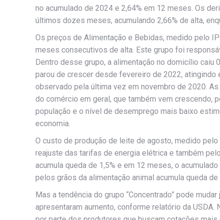
no acumulado de 2024 e 2,64% em 12 meses. Os deriva
últimos dozes meses, acumulando 2,66% de alta, enqu
Os preços de Alimentação e Bebidas, medido pelo IP
meses consecutivos de alta. Este grupo foi responsá
Dentro desse grupo, a alimentação no domicílio cai
parou de crescer desde fevereiro de 2022, atingindo 
observado pela última vez em novembro de 2020. As
do comércio em geral, que também vem crescendo, po
população e o nível de desemprego mais baixo estimu
economia.
O custo de produção de leite de agosto, medido pelo
reajuste das tarifas de energia elétrica e também p
acumula queda de 1,5% e em 12 meses, o acumulado f
pelos grãos da alimentação animal acumula queda d
Mas a tendência do grupo “Concentrado” pode mudar já
apresentaram aumento, conforme relatório da USDA. No
por parte dos produtores que buscam cotações mais e