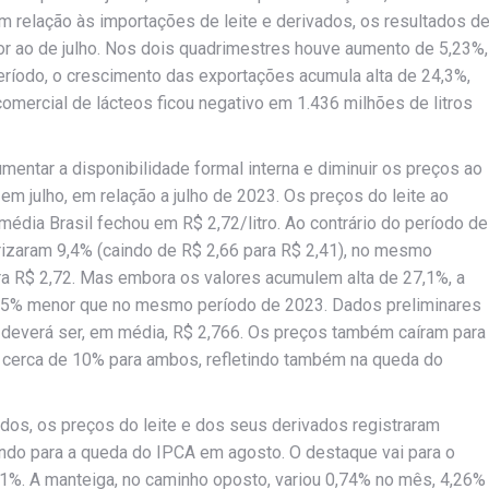
Em relação às importações de leite e derivados, os resultados d
r ao de julho. Nos dois quadrimestres houve aumento de 5,23%,
íodo, o crescimento das exportações acumula alta de 24,3%,
ercial de lácteos ficou negativo em 1.436 milhões de litros
aumentar a disponibilidade formal interna e diminuir os preços ao
m julho, em relação a julho de 2023. Os preços do leite ao
média Brasil fechou em R$ 2,72/litro. Ao contrário do período de
rizaram 9,4% (caindo de R$ 2,66 para R$ 2,41), no mesmo
a R$ 2,72. Mas embora os valores acumulem alta de 27,1%, a
 11,5% menor que no mesmo período de 2023. Dados preliminares
 deverá ser, em média, R$ 2,766. Os preços também caíram para
o cerca de 10% para ambos, refletindo também na queda do
os, os preços do leite e dos seus derivados registraram
indo para a queda do IPCA em agosto. O destaque vai para o
,21%. A manteiga, no caminho oposto, variou 0,74% no mês, 4,26%