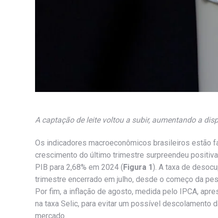
A captação de leite voltou a subir, aumentando a dis
Os indicadores macroeconômicos brasileiros estão f
crescimento do último trimestre surpreendeu positiv
PIB para 2,68% em 2024 (
Figura 1
). A taxa de desoc
trimestre encerrado em julho, desde o começo da pes
Por fim, a inflação de agosto, medida pelo IPCA, apr
na taxa Selic, para evitar um possível descolamento d
mercado.