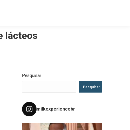
e lácteos
Pesquisar
Pesquisar
milkexperiencebr