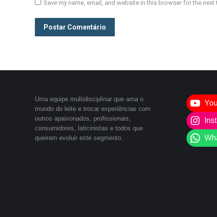
Save my name, email, and website in this browser for the next
Postar Comentário
Uma equipe multidisciplinar que ama o
Yo
mundo do leite e trocar experiências com
outros apaixonados, profissionais,
Ins
consumidores, laticinistas e todos que
Wh
queiram evoluir este segmento.