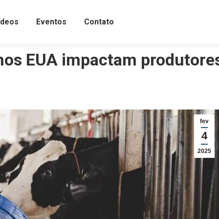
ídeos
Eventos
Contato
os EUA impactam produtores 
fev
4
2025