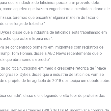
ara que a indústria de laticínios possa tirar proveito dele.
 como aqueles que trazem engenheiros e cientistas, disse ele.
assa, teremos que encontrar alguma maneira de fazer o
de uma força de trabalho.”
ykes disse que a indústria de laticínios está trabalhando em
u acho que estará lá para nós”.
m se concentrado primeiro em imigrantes com registros de
no Trump, Tom Homan, disse à ABC News recentemente que o
ida que abríssemos a brecha”.
a política nutricional em meio à crescente retórica de “Make
ongresso. Dykes disse que a indústria de laticínios vem se
e o projeto de lei agrícola de 2018 e antecipa um debate sobre
boa comida’”, disse ele, elogiando o alto teor de proteína dos
eres, Bebês e Crianças (WIC) do USDA, incentivar a compra de