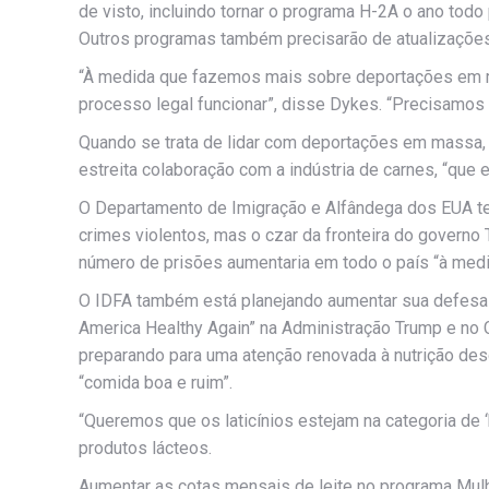
de visto, incluindo tornar o programa H-2A o ano todo p
Outros programas também precisarão de atualizações,
“À medida que fazemos mais sobre deportações em m
processo legal funcionar”, disse Dykes. “Precisamos 
Quando se trata de lidar com deportações em massa, D
estreita colaboração com a indústria de carnes, “que e
O Departamento de Imigração e Alfândega dos EUA te
crimes violentos, mas o czar da fronteira do gover
número de prisões aumentaria em todo o país “à med
O IDFA também está planejando aumentar sua defesa d
America Healthy Again” na Administração Trump e no C
preparando para uma atenção renovada à nutrição desd
“comida boa e ruim”.
“Queremos que os laticínios estejam na categoria de ‘
produtos lácteos.
Aumentar as cotas mensais de leite no programa Mulh