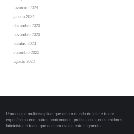
fevereiro 2024
janeiro 2024
dezembro 2023
novembro 2023
outubro 2023
setembro 2023
agosto 2023
Uma equipe multidisciplinar que ama o mundo do leite e trocar
experiências com outros apaixonados, profissionais, consumidores,
laticinistas e todos que queiram evoluir este segmento.