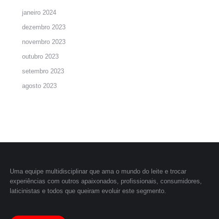
janeiro 2024
dezembro 2023
novembro 2023
outubro 2023
setembro 2023
agosto 2023
Uma equipe multidisciplinar que ama o mundo do leite e trocar
experiências com outros apaixonados, profissionais, consumidores,
laticinistas e todos que queiram evoluir este segmento.