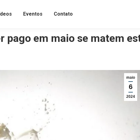
ídeos
Eventos
Contato
ser pago em maio se matem es
maio
6
2024