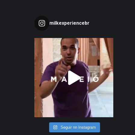
milkexperiencebr
Seguir nn Instagram