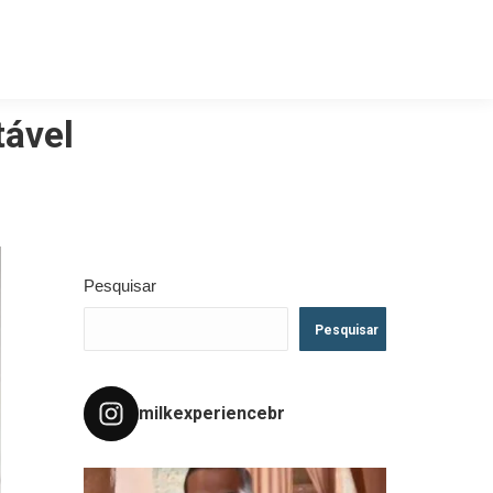
tável
Pesquisar
Pesquisar
milkexperiencebr